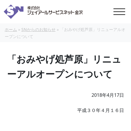
本文へスキップ
ホーム
»
SNからのお知らせ
»
「おみやげ処芦原」リニューアルオ
ープンについて
「おみやげ処芦原」リニュ
ーアルオープンについて
2018年4月17日
平成３０年４月１６日