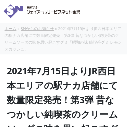
本文へスキップ
ホーム
»
SNからのお知らせ
»
2021年7月15日よりJR西日本エリア
の駅ナカ店舗にて数量限定発売！第3弾 昔なつかしい純喫茶のク
リームソーダの味を思い起こすグミ「昭和の味 純喫茶グミ レモン
スカッシュ」
2021年7月15日よりJR西日
本エリアの駅ナカ店舗にて
数量限定発売！第3弾 昔な
つかしい純喫茶のクリーム