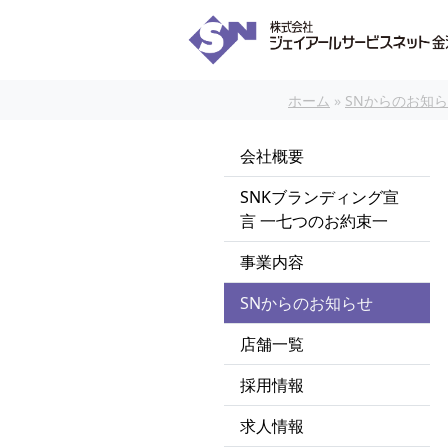
本文へスキップ
ホーム
»
SNからのお知
会社概要
SNKブランディング宣
言 一七つのお約束一
事業内容
SNからのお知らせ
店舗一覧
採用情報
求人情報