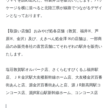
ウマイを詰め込んだ、特製弁当を販売いたします。パッ
ケージを横に並べると北陸三県が線路でつながるデザイ
ンとなっております。
【取扱い店舗】 おみやげ処各店舗（敦賀、福井※、芦
原※、金沢）及び、えきべん処金澤 ※の店舗は、一部商
品のみ販売各社の直営店舗にてそれぞれの駅弁を販売い
たします。
塩荘敦賀駅オルパーク店、さくらむすびくるふ福井駅
店、ＪＲ金沢駅大友楼新幹線ホーム店、大友楼金沢百番
街あんと店、源金沢百番街あんと店、源ＪR新高岡駅コ
ンコース店、源JR富山駅新幹線ホーム、コンコース店