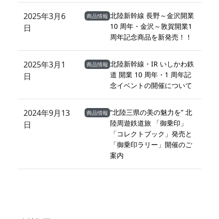
2025年3月6
北陸新幹線 長野～金沢開業
商品情報
10 周年・金沢～敦賀開業1
日
周年記念商品を新発売！！
2025年3月1
北陸新幹線・IR いしかわ鉄
商品情報
道 開業 10 周年・1 周年記
日
念イベントの開催について
2024年9月13
“北陸三県の美の魅力を” 北
商品情報
陸周遊鉄道旅 「御乗印」
日
「コレクトブック」発売と
「御乗印ラリー」開催のご
案内