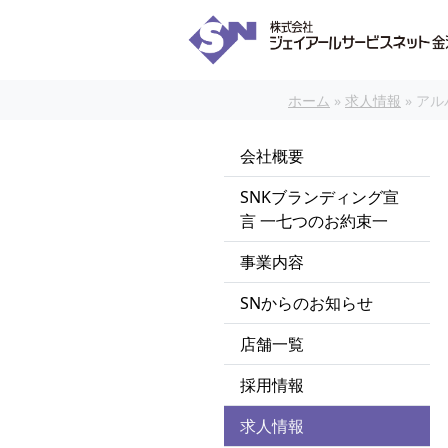
本文へスキップ
ホーム
»
求人情報
»
アル
会社概要
SNKブランディング宣
言 一七つのお約束一
事業内容
SNからのお知らせ
店舗一覧
採用情報
求人情報