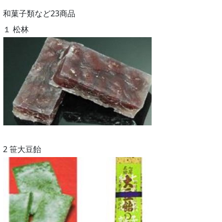
和菓子類など23商品
１ 松林
2 笹大豆飴