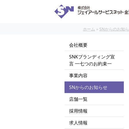
本文へスキップ
ホーム
»
SNからのお知
会社概要
SNKブランディング宣
言 一七つのお約束一
事業内容
SNからのお知らせ
店舗一覧
採用情報
求人情報