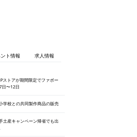
ベント情報
求人情報
POP UPストアが期間限定でファボー
7日〜12日
小学校との共同製作商品の販売
手土産キャンペーン帰省でも出
。