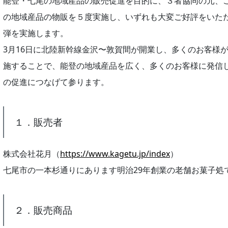
能登・七尾の地域産品の販売促進を目的に、３者協同の元、
の地域産品の物販を５度実施し、いずれも大変ご好評をいた
弾を実施します。
3月16日に北陸新幹線金沢〜敦賀間が開業し、多くのお客様
施することで、能登の地域産品を広く、多くのお客様に発信
の促進につなげて参ります。
１．販売者
株式会社花月（
https://www.kagetu.jp/index
）
七尾市の一本杉通りにあります明治29年創業の老舗お菓子処
２．販売商品