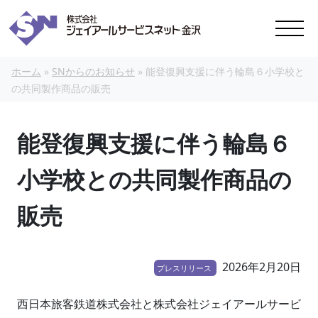
本文へスキップ
ホーム
»
SNからのお知らせ
»
能登復興支援に伴う輪島６小学校と
の共同製作商品の販売
能登復興支援に伴う輪島６
小学校との共同製作商品の
販売
2026年2月20日
プレスリリース
西日本旅客鉄道株式会社と株式会社ジェイアールサービ