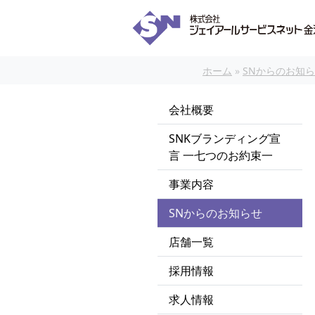
本文へスキップ
ホーム
»
SNからのお知
会社概要
SNKブランディング宣
言 一七つのお約束一
事業内容
SNからのお知らせ
店舗一覧
採用情報
求人情報